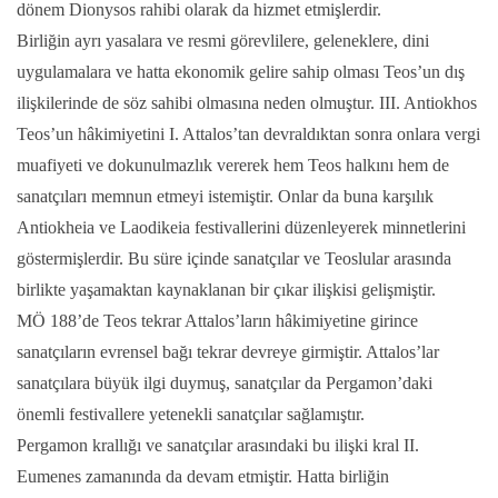
dönem Dionysos rahibi olarak da hizmet etmişlerdir.
Birliğin ayrı yasalara ve resmi görevlilere, geleneklere, dini
uygulamalara ve hatta ekonomik gelire sahip olması Teos’un dış
ilişkilerinde de söz sahibi olmasına neden olmuştur. III. Antiokhos
Teos’un hâkimiyetini I. Attalos’tan devraldıktan sonra onlara vergi
muafiyeti ve dokunulmazlık vererek hem Teos halkını hem de
sanatçıları memnun etmeyi istemiştir. Onlar da buna karşılık
Antiokheia ve Laodikeia festivallerini düzenleyerek minnetlerini
göstermişlerdir. Bu süre içinde sanatçılar ve Teoslular arasında
birlikte yaşamaktan kaynaklanan bir çıkar ilişkisi gelişmiştir.
MÖ 188’de Teos tekrar Attalos’ların hâkimiyetine girince
sanatçıların evrensel bağı tekrar devreye girmiştir. Attalos’lar
sanatçılara büyük ilgi duymuş, sanatçılar da Pergamon’daki
önemli festivallere yetenekli sanatçılar sağlamıştır.
Pergamon krallığı ve sanatçılar arasındaki bu ilişki kral II.
Eumenes zamanında da devam etmiştir. Hatta birliğin