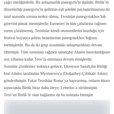
çağrı niteliğindedir. Bu anlaşmazlık panegyris’le ilgilidir. Birlik’in
düzenlediği panegyris’in gelirinin eşit şekilde paylaştırılmaması iki
taraf arasında soruna neden olmuş, Teoslular panegyriakhos’luk
görevini almak istemişlerdir. Eumenes’in tüm çabalarına rağmen
sorun çözülmemiş, Teoslular kendi otonomilerini bozduğu için
festival boyunca şehrin limanlarının panegriarkhos’luğunu
istemişlerdir. Bu da iki grup arasındaki anlaşmazlıkları devam
ettirmiştir. Tüm sorunlara rağmen sanatçılar Attalos hanedanlığının
son yıllarına kadar Teos’ta oturmaya devam etmişlerdir.
Sorunlar çözülemez noktaya gelince, Dionysos Sanatçılar Birliği
kral Attalos tarafından Myonnesos’a (Doğanbey-Çıfıtkale Adası)
gönderilmiştir. Fakat Teoslular Roma’ya başvurmuş, onların itirazı
sonucunda Birlik biraz daha öteye, Lebedos’a sürülmüştür.
Teos’un Birlik’le olan bağlantısı da bu noktad
a bitmiştir.