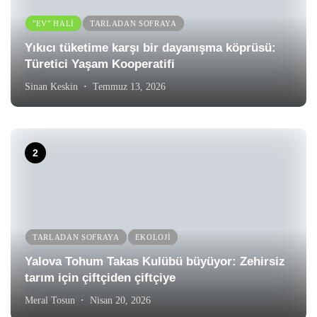
"EV" HALI
TARLADAN SOFRAYA
Yıkıcı tüketime karşı bir dayanışma köprüsü:
Türetici Yaşam Kooperatifi
Sinan Keskin
Temmuz 13, 2026
TARLADAN SOFRAYA
EKOLOJI
Yalova Tohum Takas Kulübü büyüyor: Zehirsiz
tarım için çiftçiden çiftçiye
Meral Tosun
Nisan 20, 2026