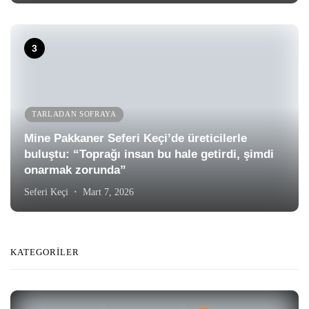
TARLADAN SOFRAYA
Mine Pakkaner Seferi Keçi’de üreticilerle
buluştu: “Toprağı insan bu hale getirdi, şimdi
onarmak zorunda”
Seferi Keçi
Mart 7, 2026
KATEGORILER