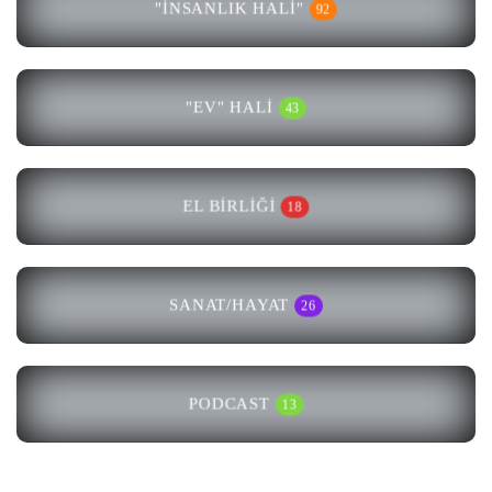
"İNSANLIK HALI"
92
"EV" HALI
43
EL BIRLIĞI
18
SANAT/HAYAT
26
PODCAST
13