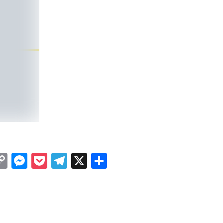
n
tsApp
luesky
Copy
Messenger
Pocket
Telegram
X
Share
Link