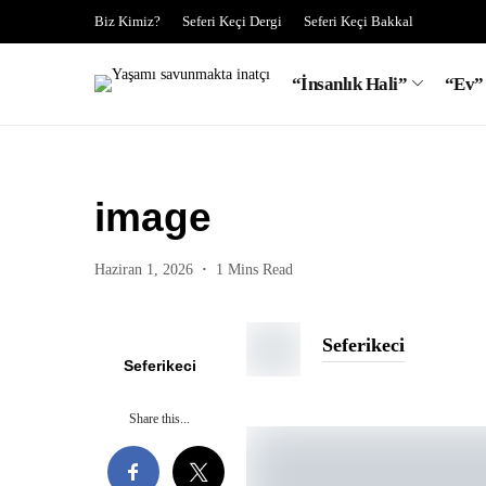
Biz Kimiz?
Seferi Keçi Dergi
Seferi Keçi Bakkal
“İnsanlık Hali”
“Ev”
image
Haziran 1, 2026
1 Mins Read
Seferikeci
Seferikeci
Share this...