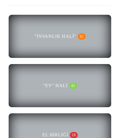
"İNSANLIK HALI"
92
"EV" HALI
43
EL BIRLIĞI
18