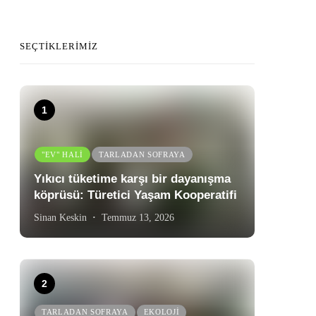
SEÇTIKLERIMIZ
"EV" HALI
TARLADAN SOFRAYA
Yıkıcı tüketime karşı bir dayanışma
köprüsü: Türetici Yaşam Kooperatifi
Sinan Keskin
Temmuz 13, 2026
TARLADAN SOFRAYA
EKOLOJI