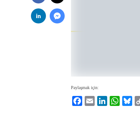
Paylaşmak için:
Facebook
Email
LinkedI
Wha
B